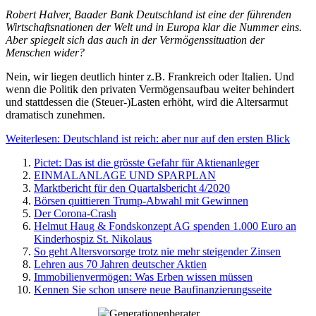
Robert Halver, Baader Bank Deutschland ist eine der führenden
Wirtschaftsnationen der Welt und in Europa klar die Nummer eins.
Aber spiegelt sich das auch in der Vermögenssituation der
Menschen wider?
Nein, wir liegen deutlich hinter z.B. Frankreich oder Italien. Und
wenn die Politik den privaten Vermögensaufbau weiter behindert
und stattdessen die (Steuer-)Lasten erhöht, wird die Altersarmut
dramatisch zunehmen.
Weiterlesen: Deutschland ist reich: aber nur auf den ersten Blick
Pictet: Das ist die grösste Gefahr für Aktienanleger
EINMALANLAGE UND SPARPLAN
Marktbericht für den Quartalsbericht 4/2020
Börsen quittieren Trump-Abwahl mit Gewinnen
Der Corona-Crash
Helmut Haug & Fondskonzept AG spenden 1.000 Euro an
Kinderhospiz St. Nikolaus
So geht Altersvorsorge trotz nie mehr steigender Zinsen
Lehren aus 70 Jahren deutscher Aktien
Immobilienvermögen: Was Erben wissen müssen
Kennen Sie schon unsere neue Baufinanzierungsseite