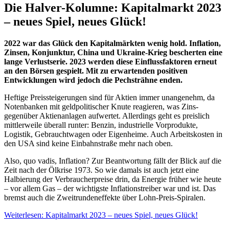
Die Halver-Kolumne: Kapitalmarkt 2023
– neues Spiel, neues Glück!
2022 war das Glück den Kapitalmärkten wenig hold. Inflation,
Zinsen, Konjunktur, China und Ukraine-Krieg bescherten eine
lange Verlustserie. 2023 werden diese Einflussfaktoren erneut
an den Börsen gespielt. Mit zu erwartenden positiven
Entwicklungen wird jedoch die Pechsträhne enden.
Heftige Preissteigerungen sind für Aktien immer unangenehm, da
Notenbanken mit geldpolitischer Knute reagieren, was Zins-
gegenüber Aktienanlagen aufwertet. Allerdings geht es preislich
mittlerweile überall runter: Benzin, industrielle Vorprodukte,
Logistik, Gebrauchtwagen oder Eigenheime. Auch Arbeitskosten in
den USA sind keine Einbahnstraße mehr nach oben.
Also, quo vadis, Inflation? Zur Beantwortung fällt der Blick auf die
Zeit nach der Ölkrise 1973. So wie damals ist auch jetzt eine
Halbierung der Verbraucherpreise drin, da Energie früher wie heute
– vor allem Gas – der wichtigste Inflationstreiber war und ist. Das
bremst auch die Zweitrundeneffekte über Lohn-Preis-Spiralen.
Weiterlesen: Kapitalmarkt 2023 – neues Spiel, neues Glück!